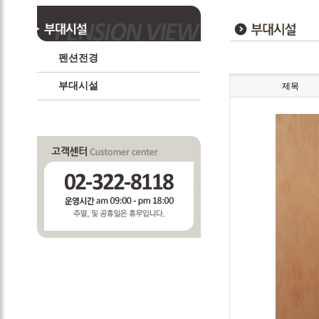
펜션전경
부대시설
제목